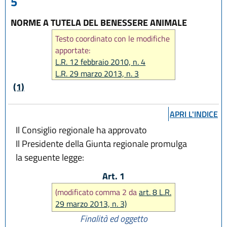
5
NORME A TUTELA DEL BENESSERE ANIMALE
Testo coordinato con le modifiche
apportate:
L.R. 12 febbraio 2010, n. 4
L.R. 29 marzo 2013, n. 3
L.R. 25 luglio 2013, n. 9
(1)
L.R. 27 luglio 2018, n. 11
L.R. 22 ottobre 2018, n. 14
APRI L'INDICE
Il Consiglio regionale ha approvato
Il Presidente della Giunta regionale promulga
la seguente legge:
Art. 1
(modificato comma 2 da
art. 8 L.R.
29 marzo 2013, n. 3)
Finalità ed oggetto