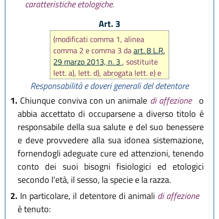
caratteristiche etologiche.
Art. 3
(modificati comma 1, alinea
comma 2 e comma 3 da
art. 8 L.R.
29 marzo 2013, n. 3
, sostituite
lett. a), lett. d), abrogata lett. e) e
aggiunta lett. f bis) comma 2,
Responsabilità e doveri generali del detentore
aggiunto comma 2 bis da
art. 2
1.
Chiunque conviva con un animale
di affezione
o
L.R. 29 marzo 2013, n. 3
, infine
abbia accettato di occuparsene a diverso titolo é
sostituita lett. f bis) comma 2 da
responsabile della sua salute e del suo benessere
art. 27 L.R. 25 luglio 2013, n. 9)
e deve provvedere alla sua idonea sistemazione,
fornendogli adeguate cure ed attenzioni, tenendo
conto dei suoi bisogni fisiologici ed etologici
secondo l'età, il sesso, la specie e la razza.
2.
In particolare, il detentore di animali
di affezione
è tenuto: