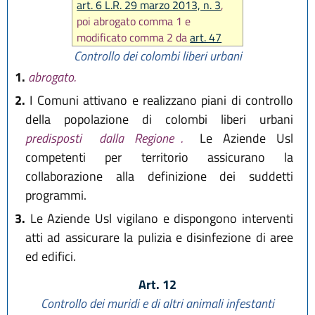
art. 6 L.R. 29 marzo 2013, n. 3
,
poi abrogato comma 1 e
modificato comma 2 da
art. 47
L.R. 27 luglio 2018, n. 11
)
Controllo dei colombi liberi urbani
1.
abrogato.
2.
I Comuni attivano e realizzano piani di controllo
della popolazione di colombi liberi urbani
predisposti
dalla Regione
.
Le Aziende Usl
competenti per territorio assicurano la
collaborazione alla definizione dei suddetti
programmi.
3.
Le Aziende Usl vigilano e dispongono interventi
atti ad assicurare la pulizia e disinfezione di aree
ed edifici.
Art. 12
Controllo dei muridi e di altri animali infestanti