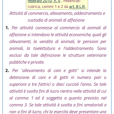
febbraio 2010, n. 4
, modificati
rubrica, commi 1 e 2 da
art. 8 L.R.
29 marzo 2013, n. 3
, ancora
Attività di commercio, allevamento, addestramento e
sostituito comma 3 da
art. 5 L.R.
custodia di animali di affezione
29 marzo 2013, n. 3
, infine
1.
Per attività connesse al commercio di animali di
sostituito da
art. 45 L.R. 27 luglio
affezione si intendono le attività economiche, quali gli
2018, n. 11
)
allevamenti, la vendita di animali, le pensioni per
animali, la toelettatura e l'addestramento. Sono
esclusi da tale definizione le strutture veterinarie
pubbliche e private.
2.
Per "allevamento di cani e gatti" si intende la
detenzione di cani e di gatti in numero pari o
superiore a tre fattrici o dieci cuccioli l'anno. Se tale
attività è svolta fini di lucro rientra nelle attività di cui
al comma 1 ed è soggetta a quanto previsto nel
comma 3. Se tale attività è svolta a fini amatoriali e
non a fini di lucro, chi la esercita deve presentare una