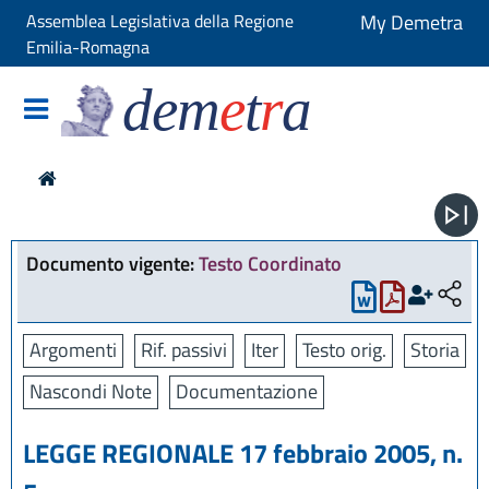
Assemblea Legislativa della Regione
My Demetra
Emilia-Romagna
dem
e
t
r
a
Documento vigente:
Testo Coordinato
Argomenti
Rif. passivi
Iter
Testo orig.
Storia
Nascondi Note
Documentazione
LEGGE REGIONALE 17 febbraio 2005, n.