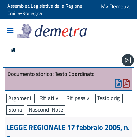
Assemblea Legislativa della Regione
My Demetra
Emilia-Romagna
dem
e
t
r
a
Documento storico: Testo Coordinato
Argomenti
Rif. attivi
Rif. passivi
Testo orig.
Storia
Nascondi Note
LEGGE REGIONALE 17 febbraio 2005, n.