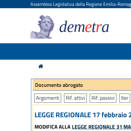
Assemblea Legislativa della Regione Emilia-Roma
dem
e
t
r
a
Documento abrogato
Argomenti
Rif. attivi
Rif. passivi
Iter
LEGGE REGIONALE 17 febbraio 2
MODIFICA ALLA
LEGGE REGIONALE 31 MAG