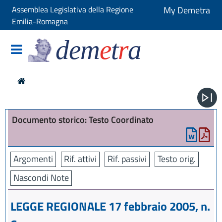
Assemblea Legislativa della Regione
My Demetra
Emilia-Romagna
dem
e
t
r
a
Documento storico: Testo Coordinato
Argomenti
Rif. attivi
Rif. passivi
Testo orig.
Nascondi Note
LEGGE REGIONALE 17 febbraio 2005, n.