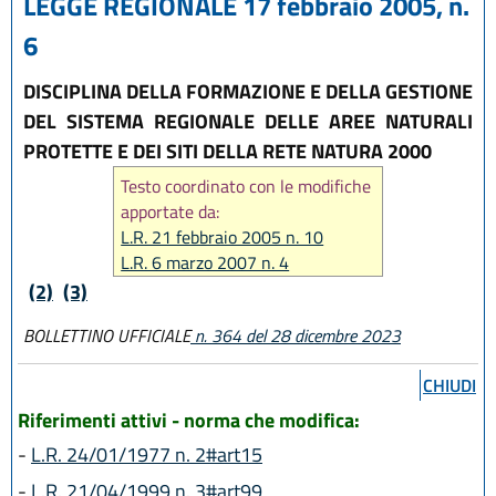
LEGGE REGIONALE 17 febbraio 2005, n.
6
DISCIPLINA DELLA FORMAZIONE E DELLA GESTIONE
DEL SISTEMA REGIONALE DELLE AREE NATURALI
PROTETTE E DEI SITI DELLA RETE NATURA 2000
Testo coordinato con le modifiche
apportate da:
L.R. 21 febbraio 2005 n. 10
L.R. 6 marzo 2007 n. 4
L.R. 23 dicembre 2011 n. 24
(2)
(3)
L.R. 30 maggio 2016, n. 9
BOLLETTINO UFFICIALE
n. 364 del 28 dicembre 2023
L.R. 18 luglio 2017, n. 16
L.R. 27 luglio 2018, n. 11
CHIUDI
L.R. 27 dicembre 2018, n. 24
L.R. 28 dicembre 2023, n. 17
Riferimenti attivi - norma che modifica:
-
L.R. 24/01/1977 n. 2#art15
-
L.R. 21/04/1999 n. 3#art99