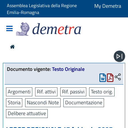
Assemblea Legislativa della Regione
My Demetra
Emilia-Romagna
dem
e
t
r
a
Documento vigente:
Testo Originale
Argomenti
Rif. attivi
Rif. passivi
Testo orig.
Storia
Nascondi Note
Documentazione
Delibere attuative