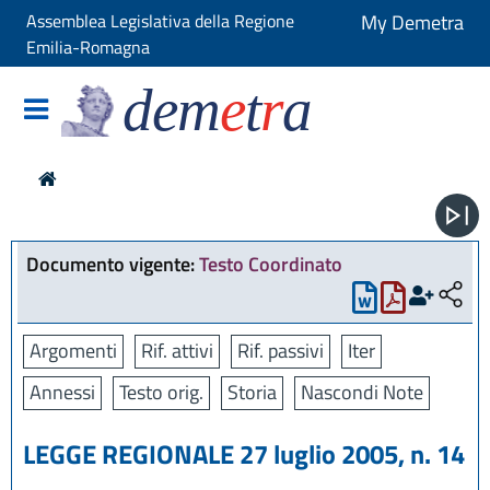
Assemblea Legislativa della Regione
My Demetra
Emilia-Romagna
dem
e
t
r
a
Documento vigente:
Testo Coordinato
Argomenti
Rif. attivi
Rif. passivi
Iter
Annessi
Testo orig.
Storia
Nascondi Note
LEGGE REGIONALE 27 luglio 2005, n. 14