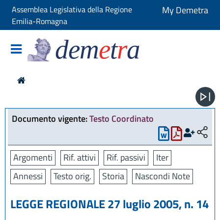
Assemblea Legislativa della Regione
My Demetra
Emilia-Romagna
dem
e
t
r
a
Documento vigente:
Testo Coordinato
Argomenti
Rif. attivi
Rif. passivi
Iter
Annessi
Testo orig.
Storia
Nascondi Note
LEGGE REGIONALE 27 luglio 2005, n. 14