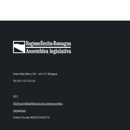
Viale Aldo Moro, 50 - 40127 Bologna
Tel. 051 5275226
PEC:
PEIAssemblea@postacert.regione.emilia-
romagna.it
Codice Fiscale: 80062590379