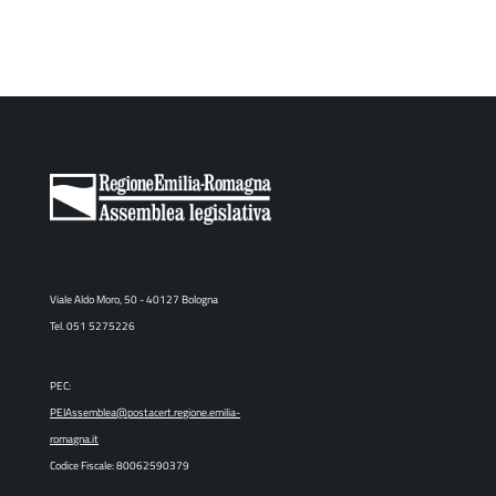
Viale Aldo Moro, 50 - 40127 Bologna
Tel. 051 5275226
PEC:
PEIAssemblea@postacert.regione.emilia-
romagna.it
Codice Fiscale: 80062590379