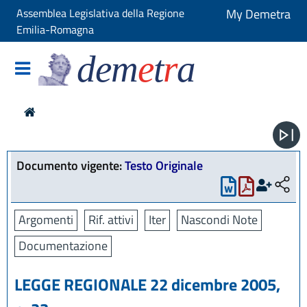
Assemblea Legislativa della Regione
My Demetra
Emilia-Romagna
dem
e
t
r
a
Documento vigente:
Testo Originale
Argomenti
Rif. attivi
Iter
Nascondi Note
Documentazione
LEGGE REGIONALE 22 dicembre 2005,