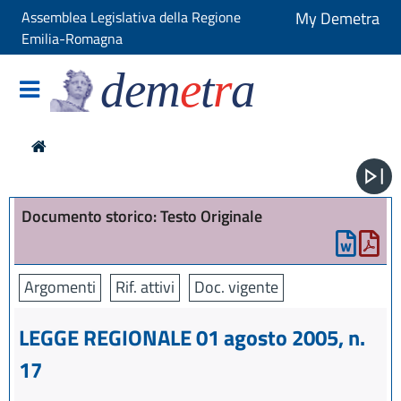
Assemblea Legislativa della Regione
My Demetra
Emilia-Romagna
dem
e
t
r
a
Documento storico: Testo Originale
Argomenti
Rif. attivi
Doc. vigente
LEGGE REGIONALE 01 agosto 2005, n.
17