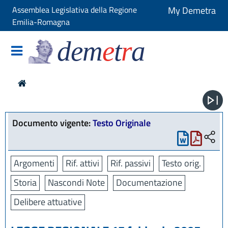
Assemblea Legislativa della Regione
My Demetra
Emilia-Romagna
dem
e
t
r
a
Documento vigente:
Testo Originale
Argomenti
Rif. attivi
Rif. passivi
Testo orig.
Storia
Nascondi Note
Documentazione
Delibere attuative