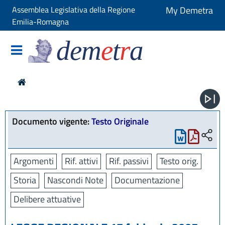
Assemblea Legislativa della Regione
My Demetra
Emilia-Romagna
dem
e
t
r
a
Documento vigente:
Testo Originale
Argomenti
Rif. attivi
Rif. passivi
Testo orig.
Storia
Nascondi Note
Documentazione
Delibere attuative