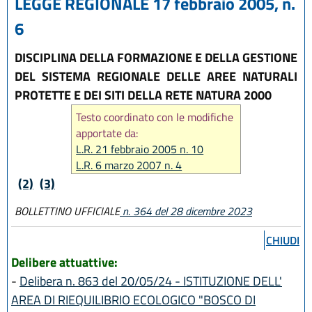
LEGGE REGIONALE 17 febbraio 2005, n.
6
DISCIPLINA DELLA FORMAZIONE E DELLA GESTIONE
DEL SISTEMA REGIONALE DELLE AREE NATURALI
PROTETTE E DEI SITI DELLA RETE NATURA 2000
Testo coordinato con le modifiche
apportate da:
L.R. 21 febbraio 2005 n. 10
L.R. 6 marzo 2007 n. 4
L.R. 23 dicembre 2011 n. 24
(2)
(3)
L.R. 30 maggio 2016, n. 9
BOLLETTINO UFFICIALE
n. 364 del 28 dicembre 2023
L.R. 18 luglio 2017, n. 16
L.R. 27 luglio 2018, n. 11
CHIUDI
L.R. 27 dicembre 2018, n. 24
Delibere attuattive:
L.R. 28 dicembre 2023, n. 17
-
Delibera n. 863 del 20/05/24 - ISTITUZIONE DELL'
AREA DI RIEQUILIBRIO ECOLOGICO "BOSCO DI