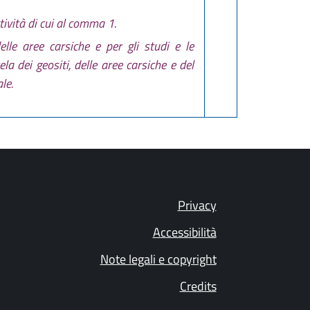
ttività di cui al comma 1.
elle aree carsiche e per gli studi e le
a dei geositi, delle aree carsiche e del
le.
Privacy
Accessibilità
Note legali e copyright
Credits