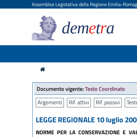
Assemblea Legislativa della Regione Emilia-Roma
dem
e
t
r
a
Documento vigente:
Testo Coordinato
Argomenti
Rif. attivi
Rif. passivi
Test
LEGGE REGIONALE 10 luglio 2006
NORME PER LA CONSERVAZIONE E VALO