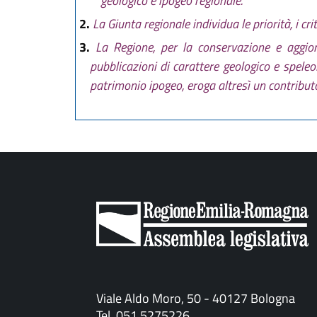
geologico e ipogeo regionale.
2.
La Giunta regionale individua le priorità, i cri
3.
La Regione, per la conservazione e aggiorn
pubblicazioni di carattere geologico e speleo
patrimonio ipogeo, eroga altresì un contribut
Viale Aldo Moro, 50 - 40127 Bologna
Tel. 051 5275226