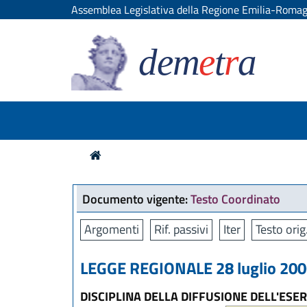
Assemblea Legislativa della Regione Emilia-Roma
dem
e
t
r
a
Documento vigente:
Testo Coordinato
Argomenti
Rif. passivi
Iter
Testo orig
LEGGE REGIONALE 28 luglio 2006
DISCIPLINA DELLA DIFFUSIONE DELL'ESE