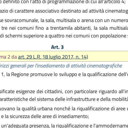
definito con l'atto di programmazione di cui all'articolo 4;
azio di carattere associativo destinato ad attività cinematog
se sovracomunale, la sala, multisala o arena con un numero
re nei comuni fino a trentamila abitanti, la sala multisa
i schermi superiore a quattro nei comuni con popolazione su
Art. 3
mma 2 da
art. 29 L.R. 18 luglio 2017, n. 14)
irizzi generali per l'insediamento di attività cinematografiche
lo 1, la Regione promuove lo sviluppo e la qualificazione dell
rsificate esigenze dei cittadini, con particolare riguardo all
aratteristiche del sistema delle infrastrutture e della mobilit
uovano la qualità urbana nonché la riqualificazione di aree u
tà e la sicurezza delle aree di insediamento;
o un'adeguata presenza, la riqualificazione e l'ammodernamen