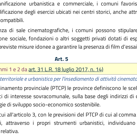
nificazione urbanistica e commerciale, i comuni favorisc
ficazione degli esercizi ubicati nei centri storici, anche att
compatibili.
za di sale cinematografiche, i comuni possono stipulare
ne sociale, fondazioni o altri soggetti privati dotati di e
reviste misure idonee a garantire la presenza di film d'ess
Art. 5
mmi 1 e 2 da
art. 31 L.R. 18 luglio 2017, n. 14)
territoriale e urbanistica per l'insediamento di attività cinemat
inamento provinciale (PTCP) le province definiscono le scelte 
i di interesse sovracomunale, sulla base degli indirizzi di c
tegie di sviluppo socio-economico sostenibile.
 cui all'articolo 3, con le previsioni del PTCP di cui al com
, attraverso i propri strumenti urbanistici, individuano
relativa.