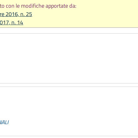
to con le modifiche apportate da:
re 2016, n. 25
2017, n. 14
NALI