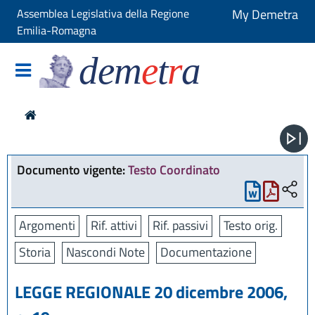
Assemblea Legislativa della Regione
My Demetra
Emilia-Romagna
dem
e
t
r
a
Documento vigente:
Testo Coordinato
Argomenti
Rif. attivi
Rif. passivi
Testo orig.
Storia
Nascondi Note
Documentazione
LEGGE REGIONALE 20 dicembre 2006,