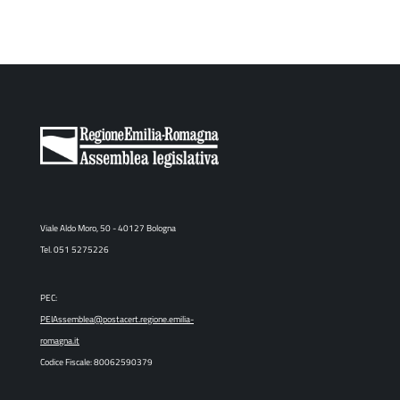
Viale Aldo Moro, 50 - 40127 Bologna
Tel. 051 5275226
PEC:
PEIAssemblea@postacert.regione.emilia-
romagna.it
Codice Fiscale: 80062590379