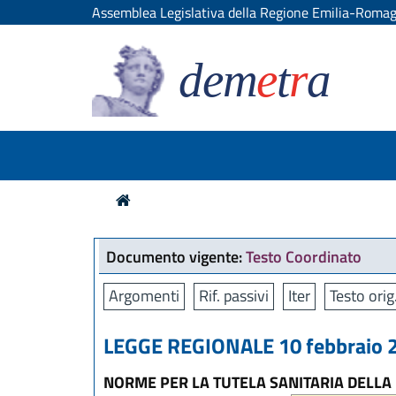
Assemblea Legislativa della Regione Emilia-Roma
dem
e
t
r
a
Documento vigente:
Testo Coordinato
Argomenti
Rif. passivi
Iter
Testo orig
LEGGE REGIONALE 10 febbraio 2
NORME PER LA TUTELA SANITARIA DELLA P