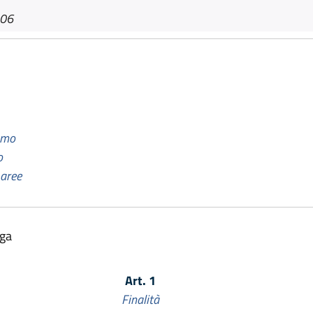
006
smo
o
 aree
lga
Art. 1
Finalità