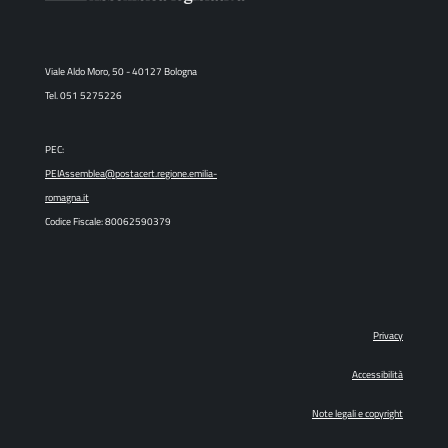
Viale Aldo Moro, 50 - 40127 Bologna
Tel. 051 5275226
PEC:
PEIAssemblea@postacert.regione.emilia-
romagna.it
Codice Fiscale: 80062590379
Privacy
Accessibilità
Note legali e copyright