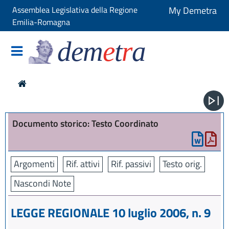
Assemblea Legislativa della Regione
My Demetra
Emilia-Romagna
dem
e
t
r
a
Documento storico: Testo Coordinato
Argomenti
Rif. attivi
Rif. passivi
Testo orig.
Nascondi Note
LEGGE REGIONALE 10 luglio 2006, n. 9