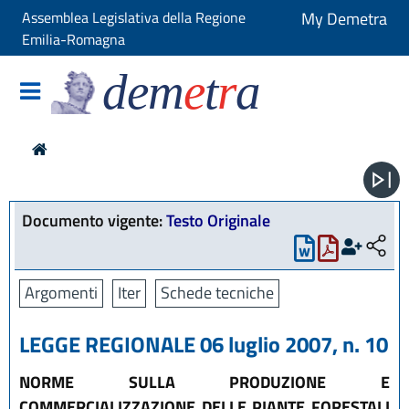
Assemblea Legislativa della Regione
My Demetra
Emilia-Romagna
dem
e
t
r
a
Documento vigente:
Testo Originale
Argomenti
Iter
Schede tecniche
LEGGE REGIONALE 06 luglio 2007, n. 10
NORME SULLA PRODUZIONE E
COMMERCIALIZZAZIONE DELLE PIANTE FORESTALI