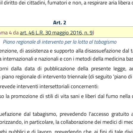
l diritto dei cittadini, fumatori e non, a respirare aria libera
Art. 2
omma 4 da
art. 46 L.R. 30 maggio 2016, n. 9
)
Piano regionale di intervento per la lotta al tabagismo
enzione, di assistenza e supporto alla disassuefazione dal 
a internazionali e nazionali e con i metodi della medicina ba
rni dalla data di pubblicazione della presente legge, ac
no regionale di intervento triennale (di seguito 'piano di 
prevede interventi intersettoriali concernenti:
 la promozione di stili di vita sani e liberi dal fumo nella
suefazione dal tabagismo, prevedendo l'accesso gratuito ai
rizzando, in particolare, la collaborazione dei medici di med
ghi pubblici e di lavoro, prevedendo che, ai fini di tale div