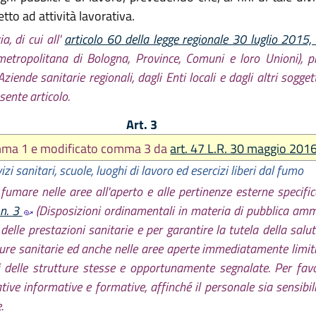
to ad attività lavorativa.
a, di cui all'
articolo 60 della legge regionale 30 luglio 2015,
 metropolitana di Bologna, Province, Comuni e loro Unioni), 
Aziende sanitarie regionali, dagli Enti locali e dagli altri sogget
sente articolo.
Art. 3
omma 1 e modificato comma 3 da
art. 47 L.R. 30 maggio 2016
izi sanitari, scuole, luoghi di lavoro ed esercizi liberi dal fumo
fumare nelle aree all'aperto e alle pertinenze esterne specifi
 n. 3
(Disposizioni ordinamentali in materia di pubblica ammini
e delle prestazioni sanitarie e per garantire la tutela della salu
tture sanitarie ed anche nelle aree aperte immediatamente limitro
delle strutture stesse e opportunamente segnalate. Per favorir
tive informative e formative, affinché il personale sia sensibil
.