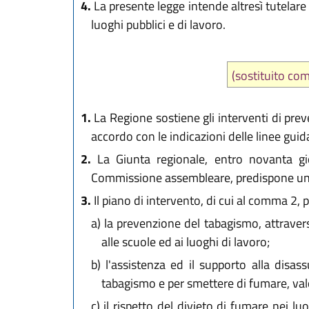
4.
La presente legge intende altresì tutelare i
luoghi pubblici e di lavoro.
(sostituito c
1.
La Regione sostiene gli interventi di prev
accordo con le indicazioni delle linee guid
2.
La Giunta regionale, entro novanta gio
Commissione assembleare, predispone un pia
3.
Il piano di intervento, di cui al comma 2, 
a)
la prevenzione del tabagismo, attraverso
alle scuole ed ai luoghi di lavoro;
b)
l'assistenza ed il supporto alla disas
tabagismo e per smettere di fumare, valo
c)
il rispetto del divieto di fumare nei luo