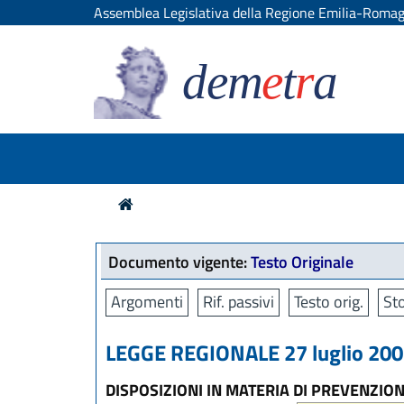
Assemblea Legislativa della Regione Emilia-Roma
dem
e
t
r
a
Documento vigente:
Testo Originale
Argomenti
Rif. passivi
Testo orig.
Sto
LEGGE REGIONALE 27 luglio 2007
DISPOSIZIONI IN MATERIA DI PREVENZIO