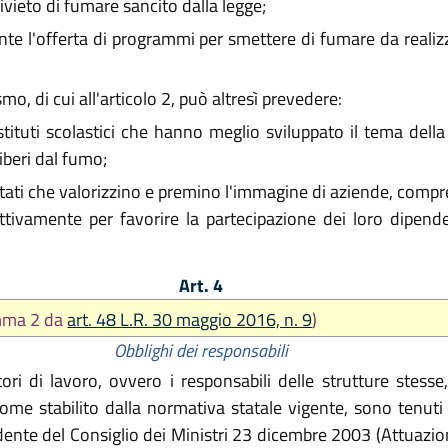
divieto di fumare sancito dalla legge;
e l'offerta di programmi per smettere di fumare da realizzar
smo, di cui all'articolo 2, può altresì prevedere:
istituti scolastici che hanno meglio sviluppato il tema dell
iberi dal fumo;
tati che valorizzino e premino l'immagine di aziende, compre
 attivamente per favorire la partecipazione dei loro dipen
Art. 4
omma 2 da
art. 48 L.R. 30 maggio 2016, n. 9
)
Obblighi dei responsabili
ori di lavoro, ovvero i responsabili delle strutture stess
ome stabilito dalla normativa statale vigente, sono tenuti a
sidente del Consiglio dei Ministri 23 dicembre 2003 (Attuazio