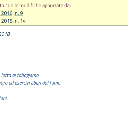
to con le modifiche apportate da:
 2016, n. 9
e 2018, n. 14
 2018
a lotta al tabagismo
avoro ed esercizi liberi dal fumo
ioni