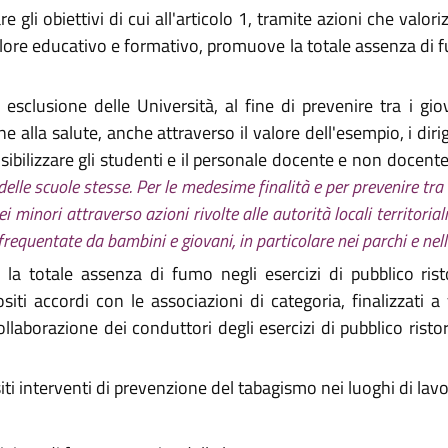
gli obiettivi di cui all'articolo 1, tramite azioni che valo
 valore educativo e formativo, promuove la totale assenza di 
sclusione delle Università, al fine di prevenire tra i giov
lla salute, anche attraverso il valore dell'esempio, i diri
sibilizzare gli studenti e il personale docente e non docente
elle scuole stesse. Per le medesime finalità e per prevenire tra 
i minori attraverso azioni rivolte alle autorità locali territoria
requentate da bambini e giovani, in particolare nei parchi e nel
totale assenza di fumo negli esercizi di pubblico ristor
iti accordi con le associazioni di categoria, finalizzati a va
ollaborazione dei conduttori degli esercizi di pubblico ristor
interventi di prevenzione del tabagismo nei luoghi di lavoro