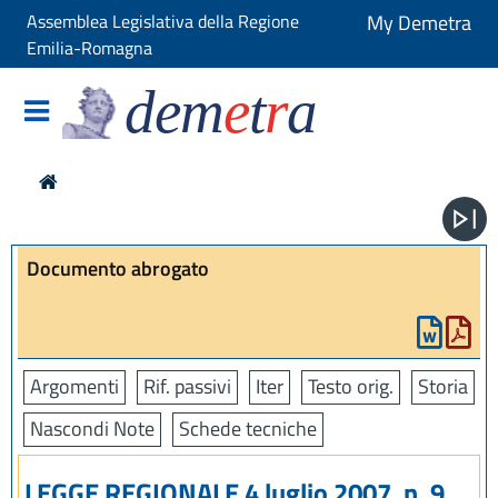
Assemblea Legislativa della Regione
My Demetra
Emilia-Romagna
dem
e
t
r
a
Documento abrogato
Argomenti
Rif. passivi
Iter
Testo orig.
Storia
Nascondi Note
Schede tecniche
LEGGE REGIONALE 4 luglio 2007, n. 9