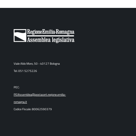
Viale Aldo Moro, 50 - 40127 Bologna
Tel. 051 5275226
PEC:
PEIAssemblea@postacert.regione.emilia-
romagna.it
Codice Fiscale: 80062590379