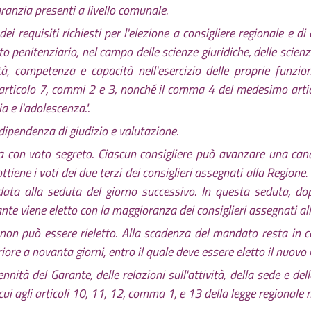
garanzia presenti a livello comunale.
dei requisiti richiesti per l'elezione a consigliere regionale 
penitenziario, nel campo delle scienze giuridiche, delle scienze 
tà, competenza e capacità nell'esercizio delle proprie funzio
ll'articolo 7, commi 2 e 3, nonché il comma 4 del medesimo artic
a e l'adolescenza.".
dipendenza di giudizio e valutazione.
tiva con voto segreto. Ciascun consigliere può avanzare una c
ottiene i voti dei due terzi dei consiglieri assegnati alla Region
data alla seduta del giorno successivo. In questa seduta, do
ante viene eletto con la maggioranza dei consiglieri assegnati al
e non può essere rieletto. Alla scadenza del mandato resta in c
e a novanta giorni, entro il quale deve essere eletto il nuovo 
nnità del Garante, delle relazioni sull'attività, della sede e de
cui agli articoli 10, 11, 12, comma 1, e 13 della legge regionale 