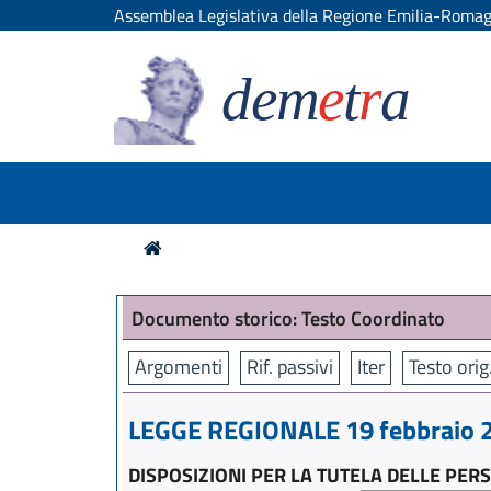
Assemblea Legislativa della Regione Emilia-Roma
dem
e
t
r
a
Documento storico: Testo Coordinato
Argomenti
Rif. passivi
Iter
Testo orig
LEGGE REGIONALE 19 febbraio 2
DISPOSIZIONI PER LA TUTELA DELLE PER