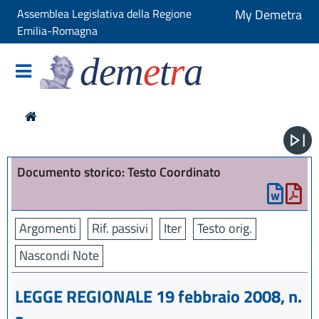
Assemblea Legislativa della Regione
My Demetra
Emilia-Romagna
dem
e
t
r
a
Documento storico: Testo Coordinato
Argomenti
Rif. passivi
Iter
Testo orig.
Nascondi Note
LEGGE REGIONALE 19 febbraio 2008, n.