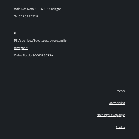
Viale Aldo Moro, 50 - 40127 Bologna
Tel. 051 5275226
PEC:
PEIAssemblea@postacert.regione.emilia-
romagna.it
Codice Fiscale: 80062590379
Privacy
Accessibilità
Note legali e copyright
Credits