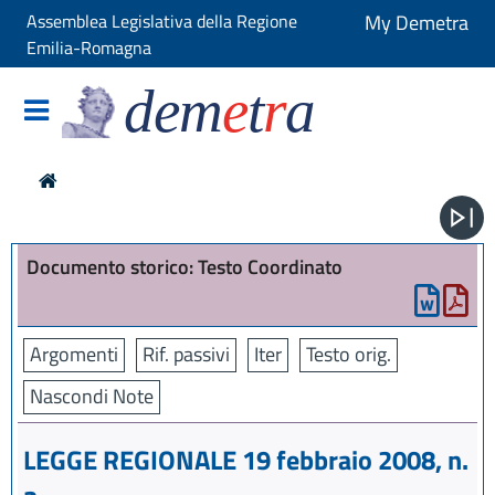
Assemblea Legislativa della Regione
My Demetra
Emilia-Romagna
dem
e
t
r
a
Documento storico: Testo Coordinato
Argomenti
Rif. passivi
Iter
Testo orig.
Nascondi Note
LEGGE REGIONALE 19 febbraio 2008, n.