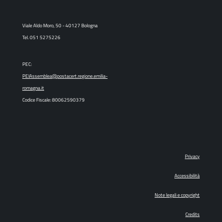
Viale Aldo Moro, 50 - 40127 Bologna
Tel. 051 5275226
PEC:
PEIAssemblea@postacert.regione.emilia-
romagna.it
Codice Fiscale: 80062590379
Privacy
Accessibilità
Note legali e copyright
Credits