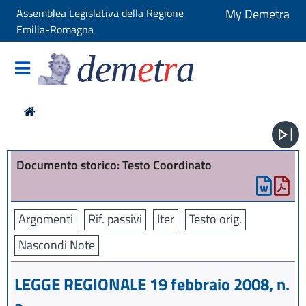
Assemblea Legislativa della Regione
My Demetra
Emilia-Romagna
dem
e
t
r
a
Documento storico: Testo Coordinato
Argomenti
Rif. passivi
Iter
Testo orig.
Nascondi Note
LEGGE REGIONALE 19 febbraio 2008, n.