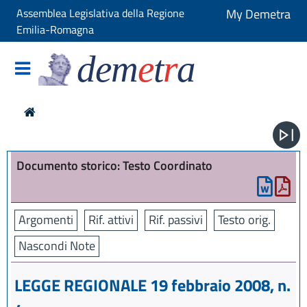
Assemblea Legislativa della Regione
My Demetra
Emilia-Romagna
dem
e
t
r
a
Documento storico: Testo Coordinato
Argomenti
Rif. attivi
Rif. passivi
Testo orig.
Nascondi Note
LEGGE REGIONALE 19 febbraio 2008, n.