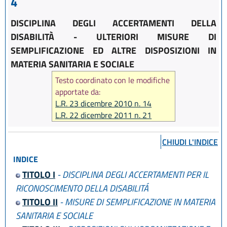
4
DISCIPLINA DEGLI ACCERTAMENTI DELLA
DISABILITÀ - ULTERIORI MISURE DI
SEMPLIFICAZIONE ED ALTRE DISPOSIZIONI IN
MATERIA SANITARIA E SOCIALE
Testo coordinato con le modifiche
apportate da:
L.R. 23 dicembre 2010 n. 14
L.R. 22 dicembre 2011 n. 21
L.R. 17 luglio 2014 n. 12
L.R. 1 giugno 2017 n. 9
CHIUDI L'INDICE
L.R. 16 luglio 2018 n. 9
INDICE
L.R. 01 agosto 2019 n. 17
L.R. 6 novembre 2019, n. 22
TITOLO I
- DISCIPLINA DEGLI ACCERTAMENTI PER IL
L.R. 27 dicembre 2022, n. 23
RICONOSCIMENTO DELLA DISABILITÁ
TITOLO II
- MISURE DI SEMPLIFICAZIONE IN MATERIA
SANITARIA E SOCIALE