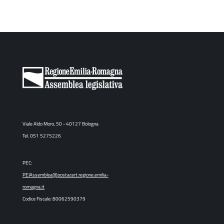
Viale Aldo Moro, 50 - 40127 Bologna
Tel. 051 5275226
PEC:
PEIAssemblea@postacert.regione.emilia-
romagna.it
Codice Fiscale: 80062590379