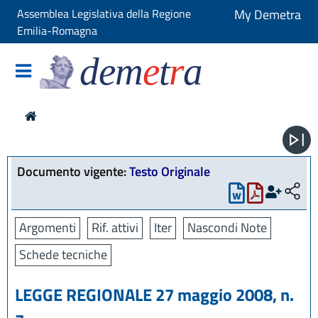
Assemblea Legislativa della Regione
My Demetra
Emilia-Romagna
dem
e
t
r
a
Documento vigente:
Testo Originale
Argomenti
Rif. attivi
Iter
Nascondi Note
Schede tecniche
LEGGE REGIONALE 27 maggio 2008, n.