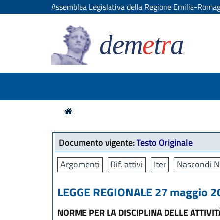
Assemblea Legislativa della Regione Emilia-Roma
dem
e
t
r
a
Documento vigente:
Testo Originale
Argomenti
Rif. attivi
Iter
Nascondi N
LEGGE REGIONALE 27 maggio 200
NORME PER LA DISCIPLINA DELLE ATTIVI