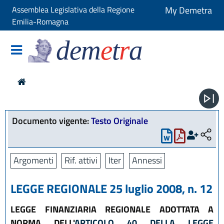
Assemblea Legislativa della Regione
My Demetra
Emilia-Romagna
dem
e
t
r
a
Documento vigente:
Testo Originale
Argomenti
Rif. attivi
Iter
Annessi
LEGGE REGIONALE 25 luglio 2008, n. 12
LEGGE FINANZIARIA REGIONALE ADOTTATA A
NORMA DELL'
ARTICOLO 40 DELLA LEGGE