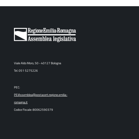
Viale Aldo Moro, 50 - 40127 Bologna
Tel. 051 5275226
PEC:
PEIAssemblea@postacert.regione.emilia-
romagna.it
Codice Fiscale: 80062590379