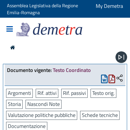
Assemblea Legislativa della Regione
My Demetra
Emilia-Romagna
dem
e
t
r
a
Documento vigente:
Testo Coordinato
Argomenti
Rif. attivi
Rif. passivi
Testo orig.
Storia
Nascondi Note
Valutazione politiche pubbliche
Schede tecniche
Documentazione