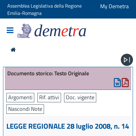
Assemblea Legislativa della Regione
My Demetra
Emilia-Romagna
dem
e
t
r
a
Documento storico: Testo Originale
Argomenti
Rif. attivi
Doc. vigente
Nascondi Note
LEGGE REGIONALE 28 luglio 2008, n. 14