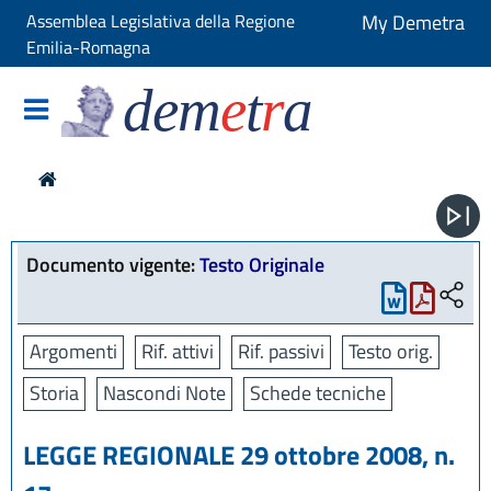
Assemblea Legislativa della Regione
My Demetra
Emilia-Romagna
dem
e
t
r
a
Documento vigente:
Testo Originale
Argomenti
Rif. attivi
Rif. passivi
Testo orig.
Storia
Nascondi Note
Schede tecniche
LEGGE REGIONALE 29 ottobre 2008, n.