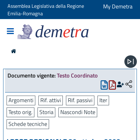
Assemblea Legislativa della Regione
My Demetra
Emilia-Romagna
dem
e
t
r
a
Documento vigente:
Testo Coordinato
Argomenti
Rif. attivi
Rif. passivi
Iter
Testo orig.
Storia
Nascondi Note
Schede tecniche