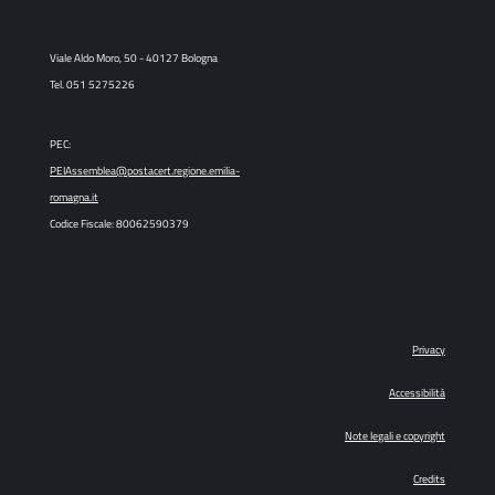
Viale Aldo Moro, 50 - 40127 Bologna
Tel. 051 5275226
PEC:
PEIAssemblea@postacert.regione.emilia-
romagna.it
Codice Fiscale: 80062590379
Privacy
Accessibilità
Note legali e copyright
Credits