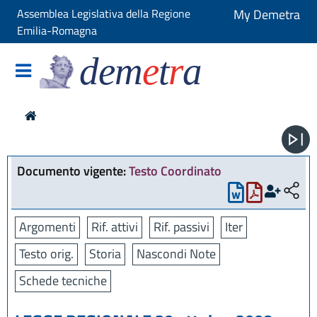
Assemblea Legislativa della Regione
My Demetra
Emilia-Romagna
dem
e
t
r
a
Documento vigente:
Testo Coordinato
Argomenti
Rif. attivi
Rif. passivi
Iter
Testo orig.
Storia
Nascondi Note
Schede tecniche