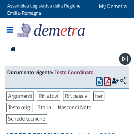
Assemblea Legislativa della Regione
My Demetra
Emilia-Romagna
dem
e
t
r
a
Documento vigente:
Testo Coordinato
Argomenti
Rif. attivi
Rif. passivi
Iter
Testo orig.
Storia
Nascondi Note
Schede tecniche