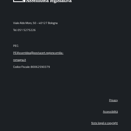
Viale Aldo Moro, 50 - 40127 Bologna
Tel. 051 5275226
PEC:
PEIAssemblea@postacert.regione.emilia-
romagna.it
Codice Fiscale: 80062590379
Privacy
Accessibilità
Note legali e copyright