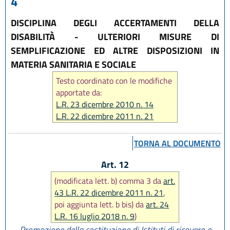
4
DISCIPLINA DEGLI ACCERTAMENTI DELLA
DISABILITÀ - ULTERIORI MISURE DI
SEMPLIFICAZIONE ED ALTRE DISPOSIZIONI IN
MATERIA SANITARIA E SOCIALE
Testo coordinato con le modifiche
apportate da:
L.R. 23 dicembre 2010 n. 14
L.R. 22 dicembre 2011 n. 21
L.R. 17 luglio 2014 n. 12
L.R. 1 giugno 2017 n. 9
TORNA AL DOCUMENTO
L.R. 16 luglio 2018 n. 9
L.R. 01 agosto 2019 n. 17
Art. 12
L.R. 6 novembre 2019, n. 22
(modificata lett. b) comma 3 da
art.
L.R. 27 dicembre 2022, n. 23
43 L.R. 22 dicembre 2011 n. 21
,
L.R. 25 luglio 2025, n. 9
poi aggiunta lett. b bis) da
art. 24
L.R. 16 luglio 2018 n. 9
)
Promozione della costituzione di Istituti di ricovero e