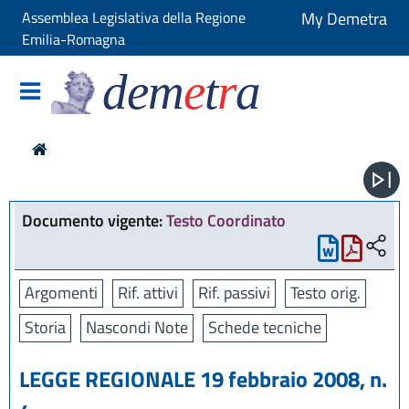
Assemblea Legislativa della Regione
My Demetra
Emilia-Romagna
dem
e
t
r
a
Documento vigente:
Testo Coordinato
Argomenti
Rif. attivi
Rif. passivi
Testo orig.
Storia
Nascondi Note
Schede tecniche
LEGGE REGIONALE 19 febbraio 2008, n.