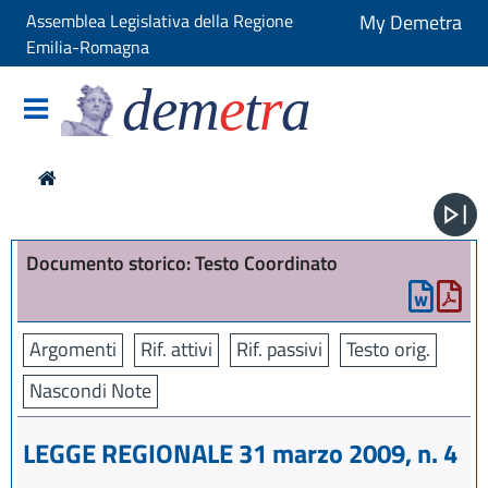
Assemblea Legislativa della Regione
My Demetra
Emilia-Romagna
dem
e
t
r
a
Documento storico: Testo Coordinato
Argomenti
Rif. attivi
Rif. passivi
Testo orig.
Nascondi Note
LEGGE REGIONALE 31 marzo 2009, n. 4