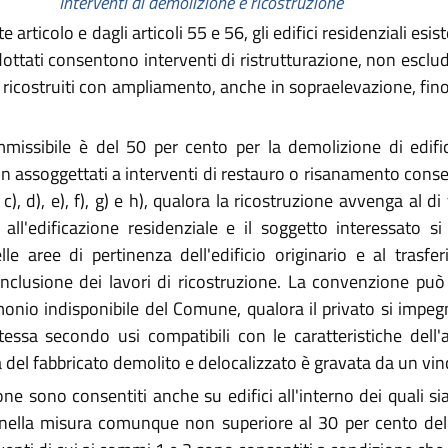
Interventi di demolizione e ricostruzione
 articolo e dagli articoli 55 e 56, gli edifici residenziali esi
e adottati consentono interventi di ristrutturazione, non es
ricostruiti con ampliamento, anche in sopraelevazione, fino 
sibile è del 50 per cento per la demolizione di edifici r
non assoggettati a interventi di restauro o risanamento conse
 c), d), e), f), g) e h), qualora la ricostruzione avvenga al 
a all'edificazione residenziale e il soggetto interessato s
lle aree di pertinenza dell'edificio originario e al trasf
clusione dei lavori di ricostruzione. La convenzione può e
imonio indisponibile del Comune, qualora il privato si impegn
tessa secondo usi compatibili con le caratteristiche dell'
 del fabbricato demolito e delocalizzato è gravata da un vinco
one sono consentiti anche su edifici all'interno dei quali s
, nella misura comunque non superiore al 30 per cento dell