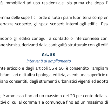
 immobiliari ad uso residenziale, sia prima che dopo l'
omma delle superfici lorde di tutti i piani fuori terra compren
 terrazze scoperte, gli spazi scoperti interni agli edifici. E
endono gli edifici contigui, a contatto o interconnessi con 
ione sismica, derivanti dalla contiguità strutturale con gli edif
Art. 53
Interventi di ampliamento
e articolo e dagli articoli 55 e 56, è consentito l'ampliament
familiari o di altra tipologia edilizia, aventi una superfici
ano consentiti, dagli strumenti urbanistici vigenti ed adottati
 è ammesso fino ad un massimo del 20 per cento della supe
itativi di cui al comma 1 e comunque fino ad un massimo di 