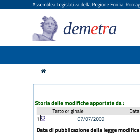
Assemblea Legislativa della Regione Emilia-Roma
dem
e
t
r
a
Storia delle modifiche apportate da :
Testo originale
Data 
1.
07/07/2009
Data di pubblicazione della legge modific