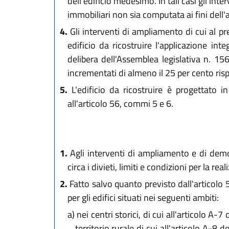
dell'edificio medesimo. In tali casi gli int
immobiliari non sia computata ai fini del
4.
Gli interventi di ampliamento di cui al pre
edificio da ricostruire l'applicazione inte
delibera dell'Assemblea legislativa n. 156
incrementati di almeno il 25 per cento rispet
5.
L'edificio da ricostruire è progettato i
all'articolo 56, commi 5 e 6.
1.
Agli interventi di ampliamento e di demoli
circa i divieti, limiti e condizioni per la r
2.
Fatto salvo quanto previsto dall'articolo
per gli edifici situati nei seguenti ambiti:
a)
nei centri storici, di cui all'articolo A-7 
territorio rurale di cui all'articolo A-