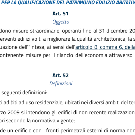
PER LA QUALIFICAZIONE DEL PATRIMONIO EDILIZIO ABITATI
Art. 51
Oggetto
ono misure straordinarie, operanti fino al 31 dicembre 2010,
nti edilizi volti a migliorare la qualità architettonica, la s
azione dell'"Intesa, ai sensi dell'
articolo 8, comma 6, del
contenente misure per il rilancio dell'economia attraverso l'a
Art. 52
Definizioni
e seguenti definizioni:
ici adibiti ad uso residenziale, ubicati nei diversi ambiti del t
rzo 2009 si intendono gli edifici di non recente realizzazion
vori secondo la normativa vigente;
e un edificio con i fronti perimetrali esterni di norma non c