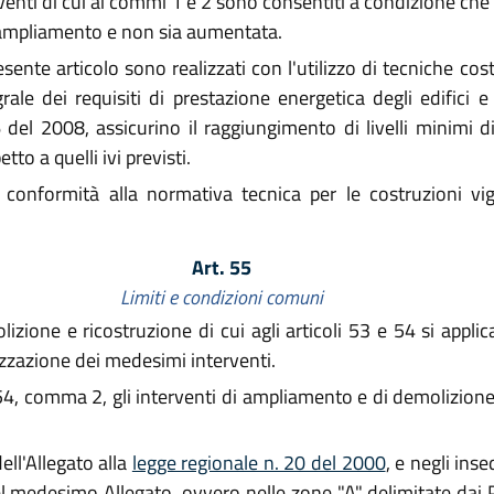
erventi di cui ai commi 1 e 2 sono consentiti a condizione che l
l'ampliamento e non sia aumentata.
sente articolo sono realizzati con l'utilizzo di tecniche cost
grale dei requisiti di prestazione energetica degli edifici e 
 del 2008, assicurino il raggiungimento di livelli minimi di
to a quelli ivi previsti.
n conformità alla normativa tecnica per le costruzioni vi
Art. 55
Limiti e condizioni comuni
zione e ricostruzione di cui agli articoli 53 e 54 si appli
ealizzazione dei medesimi interventi.
 54, comma 2, gli interventi di ampliamento e di demolizion
dell'Allegato alla
legge regionale n. 20 del 2000
, e negli inse
8 del medesimo Allegato, ovvero nelle zone "A" delimitate d