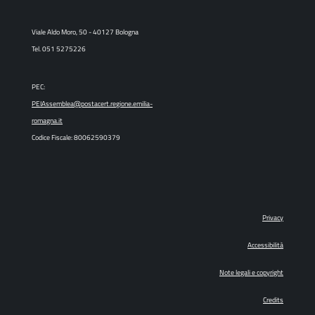
Viale Aldo Moro, 50 - 40127 Bologna
Tel. 051 5275226
PEC:
PEIAssemblea@postacert.regione.emilia-
romagna.it
Codice Fiscale: 80062590379
Privacy
Accessibilità
Note legali e copyright
Credits