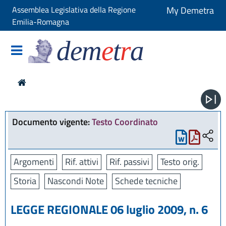
Assemblea Legislativa della Regione
My Demetra
Emilia-Romagna
dem
e
t
r
a
Documento vigente:
Testo Coordinato
Argomenti
Rif. attivi
Rif. passivi
Testo orig.
Storia
Nascondi Note
Schede tecniche
LEGGE REGIONALE 06 luglio 2009, n. 6