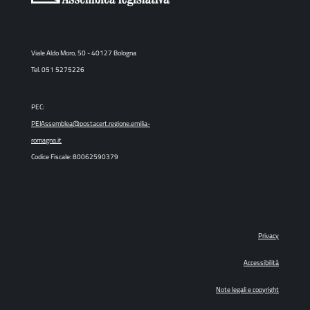
Viale Aldo Moro, 50 - 40127 Bologna
Tel. 051 5275226
PEC:
PEIAssemblea@postacert.regione.emilia-
romagna.it
Codice Fiscale: 80062590379
Privacy
Accessibilità
Note legali e copyright