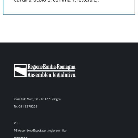
Viale Aldo Moro, 50 - 40127 Bologna
Tel. 051 5275226
PEC:
PEIAssemblea@postacert.regione.emilia-
romagna.it