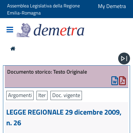
Assemblea Legislativa della Regione
My Demetra
Emilia-Romagna
dem
e
t
r
a
Documento storico: Testo Originale
Argomenti
Iter
Doc. vigente
LEGGE REGIONALE 29 dicembre 2009,
n. 26