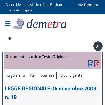
Assemblea Legislativa della Regione
My Demetra
Emilia-Romagna
dem
e
t
r
a
Documento storico: Testo Originale
Argomenti
Iter
Annessi
Doc. vigente
LEGGE REGIONALE 04 novembre 2009,
n. 19