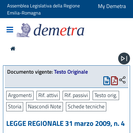
Assemblea Legislativa della Regione
My Demetra
Emilia-Romagna
dem
e
t
r
a
Documento vigente:
Testo Originale
Argomenti
Rif. attivi
Rif. passivi
Testo orig.
Storia
Nascondi Note
Schede tecniche
LEGGE REGIONALE 31 marzo 2009, n. 4