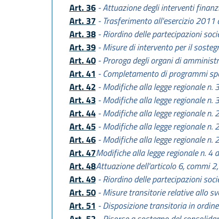
Art. 36
- Attuazione degli interventi fina
Art. 37
- Trasferimento all'esercizio 2011 d
Art. 38
- Riordino delle partecipazioni soci
Art. 39
- Misure di intervento per il sosteg
Art. 40
- Proroga degli organi di amministra
Art. 41
- Completamento di programmi spec
Art. 42
- Modifiche alla legge regionale n.
Art. 43
- Modifiche alla legge regionale n.
Art. 44
- Modifiche alla legge regionale n.
Art. 45
- Modifiche alla legge regionale n. 
Art. 46
- Modifiche alla legge regionale n.
Art. 47
Modifiche alla legge regionale n. 4 
Art. 48
Attuazione dell'articolo 6, commi 2,
Art. 49
- Riordino delle partecipazioni socie
Art. 50
- Misure transitorie relative allo sv
Art. 51
- Disposizione transitoria in ordin
Art. 52
- Risorse a sostegno del consolida