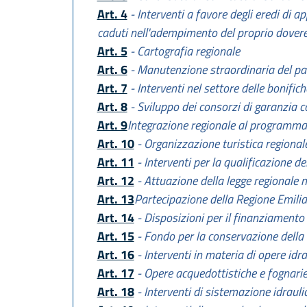
Art. 4
- Interventi a favore degli eredi di ap
caduti nell'adempimento del proprio dover
Art. 5
- Cartografia regionale
Art. 6
- Manutenzione straordinaria del pa
Art. 7
- Interventi nel settore delle bonifich
Art. 8
- Sviluppo dei consorzi di garanzia col
Art. 9
Integrazione regionale al programma
Art. 10
- Organizzazione turistica regional
Art. 11
- Interventi per la qualificazione del
Art. 12
- Attuazione della legge regionale 
Art. 13
Partecipazione della Regione Emili
Art. 14
- Disposizioni per il finanziamento
Art. 15
- Fondo per la conservazione della
Art. 16
- Interventi in materia di opere idr
Art. 17
- Opere acquedottistiche e fognari
Art. 18
- Interventi di sistemazione idraul