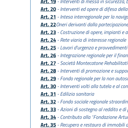
Art. 19
- Interventi di messa in sicurezza, 
Art. 20
- Interventi ed opere di difesa della
Art. 21
- Intesa interregionale per la navig
Art. 22
Oneri derivanti dalla partecipazione
Art. 23
- Costruzione di opere, impianti e a
Art. 24
- Rete viaria di interesse regionale
Art. 25
- Lavori d'urgenza e provvedimenti
Art. 26
- Integrazione regionale per il fina
Art. 27
- Società Montecatone Rehabilitatio
Art. 28
- Interventi di promozione e support
Art. 29
- Fondo regionale per la non autos
Art. 30
- Interventi volti alla tutela e al c
Art. 31
- Edilizia sanitaria
Art. 32
- Fondo sociale regionale straordin
Art. 33
- Azioni di sostegno al reddito e di p
Art. 34
- Contributo alla "Fondazione Artur
Art. 35
- Recupero e restauro di immobili di