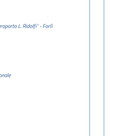
porto L. Ridolfi" - Forlì
onale