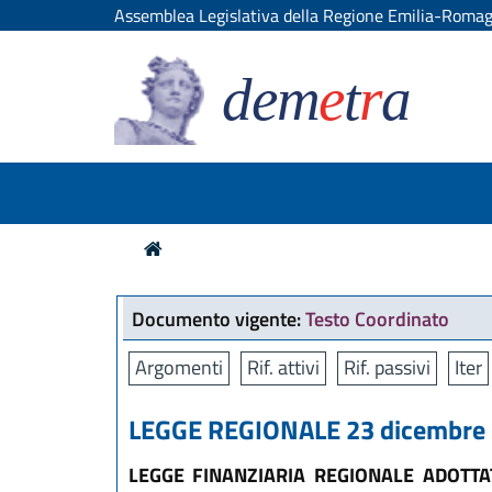
Assemblea Legislativa della Regione Emilia-Roma
dem
e
t
r
a
Documento vigente:
Testo Coordinato
Argomenti
Rif. attivi
Rif. passivi
Iter
LEGGE REGIONALE 23 dicembre 2
LEGGE FINANZIARIA REGIONALE ADOTTA