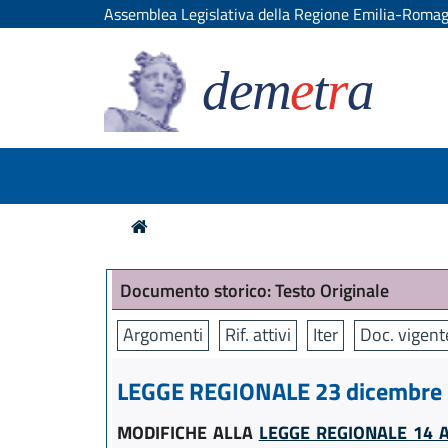
Assemblea Legislativa della Regione Emilia-Roma
dem
e
t
r
a
Documento storico: Testo Originale
Argomenti
Rif. attivi
Iter
Doc. vigent
LEGGE REGIONALE 23 dicembre 2
MODIFICHE ALLA
LEGGE REGIONALE 14 A