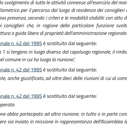
o svolgimento di tutte le attività connesse all'esercizio del m
ilometrico per il percorso dal luogo di residenza dei consiglieri 
iva presenza, secondo i criteri e le modalità stabiliti con atto d
 consiglieri che, in ragione della particolare funzione svol
ttura a guida libera di proprietà dell'amministrazione regionale."
ionale n. 42 del 1995
è sostituito dal seguente:
a 1 si tengano in luogo diverso dal capoluogo regionale, il rimb
el comune in cui ha luogo la riunione.".
ionale n. 42 del 1995
è sostituito dal seguente:
te, anche giustificato, ad oltre dieci delle riunioni di cui al co
ionale n. 42 del 1995
è sostituito dal seguente:
operata:
one abbia partecipato ad altra riunione, in tutto o in parte co
ere sia inviato in missione in rappresentanza dell'Assemblea le