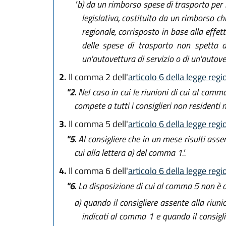
"b)
da un rimborso spese di trasporto per l
legislativa, costituito da un rimborso ch
regionale, corrisposto in base alla effett
delle spese di trasporto non spetta ai
un'autovettura di servizio o di un'autove
2.
Il comma 2 dell'
articolo 6 della legge reg
"2.
Nel caso in cui le riunioni di cui al comm
compete a tutti i consiglieri non residenti n
3.
Il comma 5 dell'
articolo 6 della legge reg
"5.
Al consigliere che in un mese risulti assen
cui alla lettera a) del comma 1.".
4.
Il comma 6 dell'
articolo 6 della legge reg
"6.
La disposizione di cui al comma 5 non è 
a)
quando il consigliere assente alla riuni
indicati al comma 1 e quando il consigli