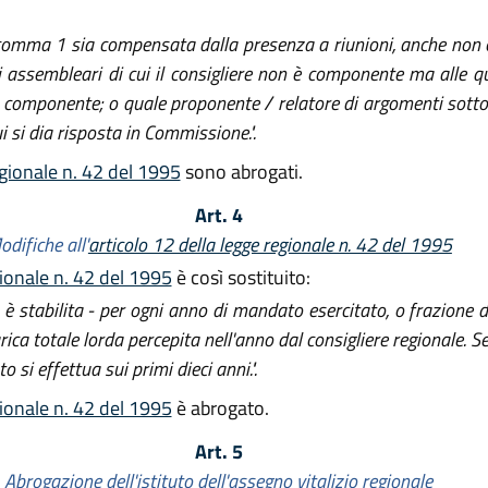
 comma 1 sia compensata dalla presenza a riunioni, anche non c
i assembleari di cui il consigliere non è componente ma alle qu
o componente; o quale proponente / relatore di argomenti sott
i si dia risposta in Commissione.".
egionale n. 42 del 1995
sono abrogati.
Art. 4
odifiche all'
articolo 12 della legge regionale n. 42 del 1995
gionale n. 42 del 1995
è così sostituito:
è stabilita - per ogni anno di mandato esercitato, o frazione 
rica totale lorda percepita nell'anno dal consigliere regionale. S
o si effettua sui primi dieci anni.".
gionale n. 42 del 1995
è abrogato.
Art. 5
Abrogazione dell'istituto dell'assegno vitalizio regionale