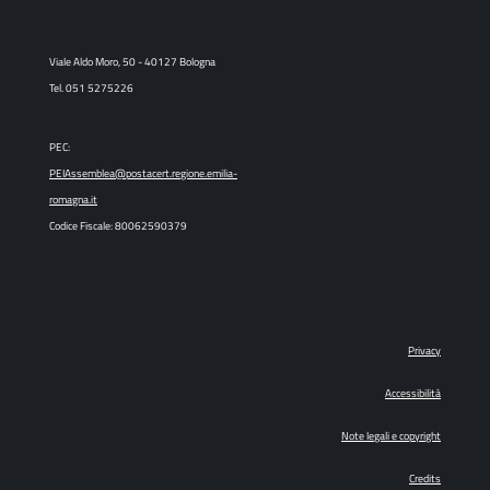
Viale Aldo Moro, 50 - 40127 Bologna
Tel. 051 5275226
PEC:
PEIAssemblea@postacert.regione.emilia-
romagna.it
Codice Fiscale: 80062590379
Privacy
Accessibilità
Note legali e copyright
Credits