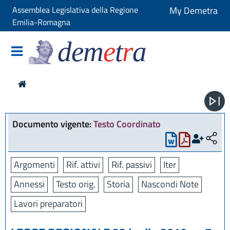
Assemblea Legislativa della Regione
My Demetra
Emilia-Romagna
dem
e
t
r
a
Documento vigente:
Testo Coordinato
Argomenti
Rif. attivi
Rif. passivi
Iter
Annessi
Testo orig.
Storia
Nascondi Note
Lavori preparatori