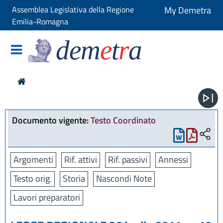
Assemblea Legislativa della Regione
My Demetra
Emilia-Romagna
dem
e
t
r
a
Documento vigente:
Testo Coordinato
Argomenti
Rif. attivi
Rif. passivi
Annessi
Testo orig.
Storia
Nascondi Note
Lavori preparatori