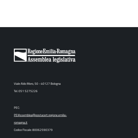
Viale Aldo Moro, 50 - 40127 Bologna
Tel. 051 5275226
PEC:
PEIAssemblea@postacert.regione.emilia-
romagna.it
Codice Fiscale: 80062590379