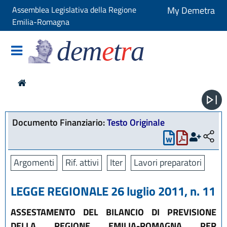
Assemblea Legislativa della Regione
My Demetra
Emilia-Romagna
dem
e
t
r
a
Documento Finanziario:
Testo Originale
Argomenti
Rif. attivi
Iter
Lavori preparatori
LEGGE REGIONALE 26 luglio 2011, n. 11
ASSESTAMENTO DEL BILANCIO DI PREVISIONE
DELLA REGIONE EMILIA-ROMAGNA PER