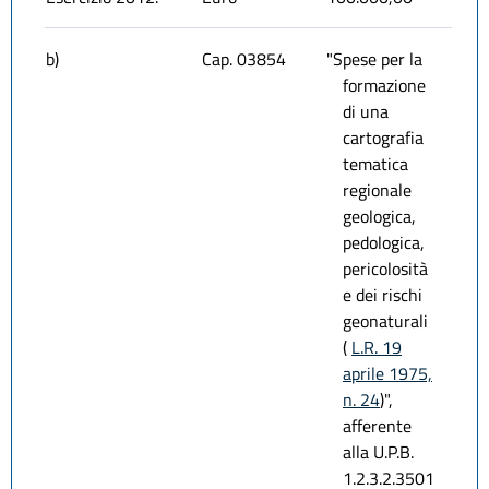
b)
Cap. 03854
"Spese per la
formazione
di una
cartografia
tematica
regionale
geologica,
pedologica,
pericolosità
e dei rischi
geonaturali
(
L.R. 19
aprile 1975,
n. 24
)",
afferente
alla U.P.B.
1.2.3.2.3501