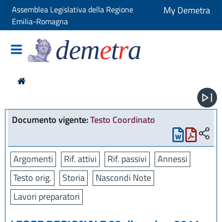
Assemblea Legislativa della Regione
My Demetra
Emilia-Romagna
dem
e
t
r
a
Documento vigente:
Testo Coordinato
Argomenti
Rif. attivi
Rif. passivi
Annessi
Testo orig.
Storia
Nascondi Note
Lavori preparatori