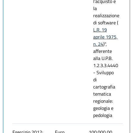
l'acquisto e
la
realizzazione
di software (
L.R. 19
aprile 1975,
n. 24
)",
afferente
alla U.P.B.
1.2.3.3.4440
- Sviluppo
di
cartografia
tematica
regionale:
geologia e
pedologia
Esercizio 2012:
Euro
100.000,00