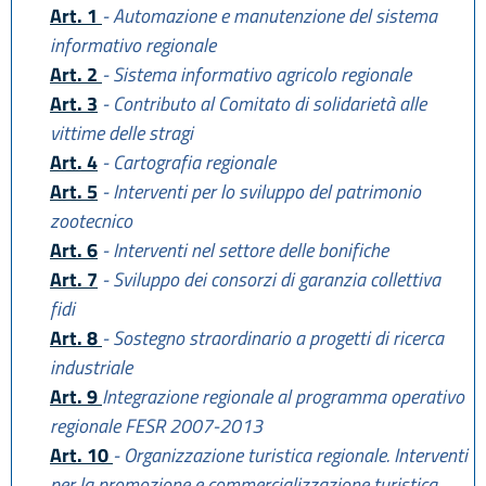
Art. 1
- Automazione e manutenzione del sistema
informativo regionale
Art. 2
- Sistema informativo agricolo regionale
Art. 3
- Contributo al Comitato di solidarietà alle
vittime delle stragi
Art. 4
- Cartografia regionale
Art. 5
- Interventi per lo sviluppo del patrimonio
zootecnico
Art. 6
- Interventi nel settore delle bonifiche
Art. 7
- Sviluppo dei consorzi di garanzia collettiva
fidi
Art. 8
- Sostegno straordinario a progetti di ricerca
industriale
Art. 9
Integrazione regionale al programma operativo
regionale FESR 2007-2013
Art. 10
- Organizzazione turistica regionale. Interventi
per la promozione e commercializzazione turistica