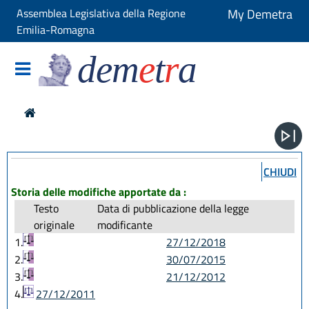
Assemblea Legislativa della Regione
My Demetra
Emilia-Romagna
dem
e
t
r
a
CHIUDI
Storia delle modifiche apportate da :
Testo
Data di pubblicazione della legge
originale
modificante
1.
27/12/2018
2.
30/07/2015
3.
21/12/2012
4.
27/12/2011